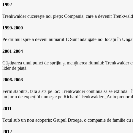
1992
Trenkwalder cucerește noi piețe: Compania, care a devenit Trenkwalder
1999-2000
Pe drumul spre a deveni numărul 1: Sunt adăugate noi locații în Ungari
2001-2004
Câștigarea unui punct de sprijin și menținerea ritmului: Trenkwalder e
lider de piață.
2006-2008
Ferm stabilită, fără a sta pe loc: Trenkwalder continuă să se extindă
un juriu de experți îl numește pe Richard Trenkwalder „Antreprenorul
2011
Totul sub un nou acoperiș: Grupul Droege, o companie de familie cu s
2012