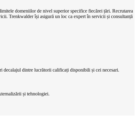
imitele domeniilor de nivel superior specifice fiecărei țări. Recrutarea
cii. Trenkwalder își asigură un loc ca expert în servicii și consultanță
ecalajul dintre lucrătorii calificați disponibili și cei necesari.
ernalizării și tehnologiei.