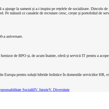
a ajunge la oameni și a-i inspira pe rețelele de socializare. Dincolo de l
d. Pe măsură ce canalele de recrutare cresc, crește și portofoliul de servi
0-a aniversare.
urnizor de BPO și, de acum înainte, oferă și servicii IT pentru a acoperi d
in Europa pentru soluții hibride holistice în domeniile serviciilor HR, ext
esponsabilitate Socială
IV. Istorie
V. Diversitate