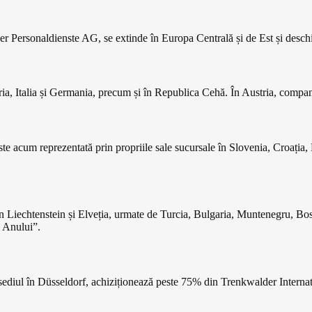
 Personaldienste AG, se extinde în Europa Centrală și de Est și deschide
a, Italia și Germania, precum și în Republica Cehă. În Austria, compani
ste acum reprezentată prin propriile sale sucursale în Slovenia, Croați
 - în Liechtenstein și Elveția, urmate de Turcia, Bulgaria, Muntenegru, 
 Anului”.
ediul în Düsseldorf, achiziționează peste 75% din Trenkwalder Internat