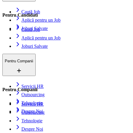
Caută Job
Pentru Candidati
Aplică pentru un Job
Joburi Salvate
Caută Job
Aplică pentru un Job
Joburi Salvate
Pentru Companii
Servicii HR
Pentru Companii
Outsourcing
Tehnologie
Servicii HR
Despre Noi
Outsourcing
Tehnologie
Despre Noi