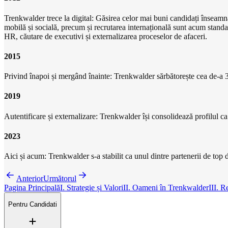
Trenkwalder trece la digital: Găsirea celor mai buni candidați înseamnă 
mobilă și socială, precum și recrutarea internațională sunt acum standar
HR, căutare de executivi și externalizarea proceselor de afaceri.
2015
Privind înapoi și mergând înainte: Trenkwalder sărbătorește cea de-a 3
2019
Autentificare și externalizare: Trenkwalder își consolidează profilul ca f
2023
Aici și acum: Trenkwalder s-a stabilit ca unul dintre partenerii de top d
Anterior
Următorul
Pagina Principală
I. Strategie și Valori
II. Oameni în Trenkwalder
III. R
Pentru Candidati